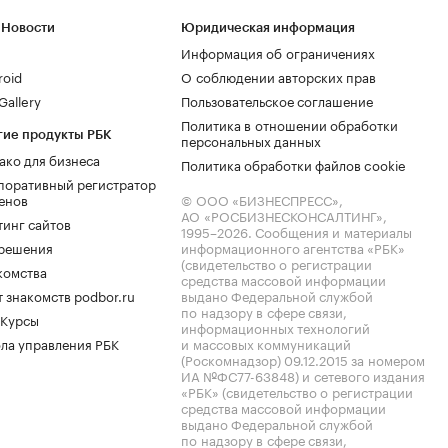
 Новости
Юридическая информация
Информация об ограничениях
roid
О соблюдении авторских прав
allery
Пользовательское соглашение
Политика в отношении обработки
гие продукты РБК
персональных данных
ако для бизнеса
Политика обработки файлов cookie
поративный регистратор
енов
© ООО «БИЗНЕСПРЕСС»,
АО «РОСБИЗНЕСКОНСАЛТИНГ»,
тинг сайтов
1995–2026
. Сообщения и материалы
.решения
информационного агентства «РБК»
(свидетельство о регистрации
комства
средства массовой информации
 знакомств podbor.ru
выдано Федеральной службой
по надзору в сфере связи,
 Курсы
информационных технологий
ла управления РБК
и массовых коммуникаций
(Роскомнадзор) 09.12.2015 за номером
ИА №ФС77-63848) и сетевого издания
«РБК» (свидетельство о регистрации
средства массовой информации
выдано Федеральной службой
по надзору в сфере связи,