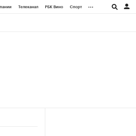
...
пании
Телеканал
РБК Вино
Спорт
ые проекты
Город
Стиль
Крипто
Спецпроекты СПб
логии и медиа
Финансы