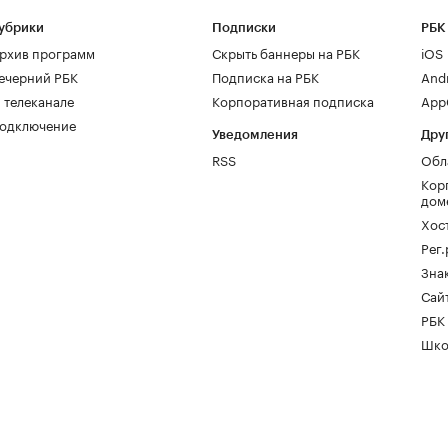
убрики
Подписки
РБК
рхив программ
Скрыть баннеры на РБК
iOS
ечерний РБК
Подписка на РБК
And
 телеканале
Корпоративная подписка
AppG
одключение
Уведомления
Дру
RSS
Обл
Кор
дом
Хос
Рег
Зна
Сайт
РБК
Шко