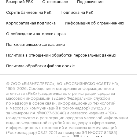
Вечерний РБК
О телеканале
Подключение
Скрыть баннеры на РБК
Подписка на РБК
Корпоративная подписка
Информация об ограничениях
О соблюдении авторских прав
Пользовательское соглашение
Политика в отношении обработки персональных данных
Политика обработки файлов cookie
© ООО «БИЗНЕСПРЕСС», АО «РОСБИЗНЕСКОНСАЛТИНГ»,
1995–2026
. Сообщения и материалы информационного
агентства «РБК» (свидетельство о регистрации средства
массовой информации выдано Федеральной службой
по надзору в сфере связи, информационных технологий
и массовых коммуникаций (Роскомнадзор) 09.12.2015
за номером ИА №ФС77-63848) и сетевого издания «РБК»
(свидетельство о регистрации средства массовой информации
выдано Федеральной службой по надзору в сфере связи,
информационных технологий и массовых коммуникаций
(Роскомнадзор) 03.12.2021 за номером ЭЛ №ФС77-82385)
сопровождаются пометкой «РБК».
letters@rbc.ru
18+