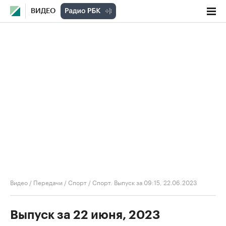
ВИДЕО
Видео
/
Передачи
/
Спорт
/
Спорт. Выпуск за 09:15, 22.06.2023
Выпуск за 22 июня, 2023