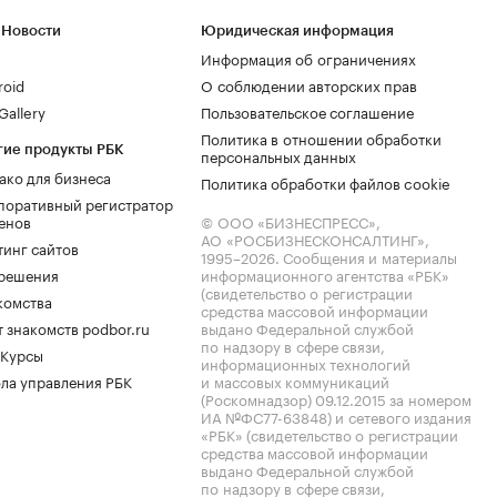
 Новости
Юридическая информация
Информация об ограничениях
roid
О соблюдении авторских прав
allery
Пользовательское соглашение
Политика в отношении обработки
гие продукты РБК
персональных данных
ако для бизнеса
Политика обработки файлов cookie
поративный регистратор
енов
© ООО «БИЗНЕСПРЕСС»,
АО «РОСБИЗНЕСКОНСАЛТИНГ»,
тинг сайтов
1995–2026
. Сообщения и материалы
.решения
информационного агентства «РБК»
(свидетельство о регистрации
комства
средства массовой информации
 знакомств podbor.ru
выдано Федеральной службой
по надзору в сфере связи,
 Курсы
информационных технологий
ла управления РБК
и массовых коммуникаций
(Роскомнадзор) 09.12.2015 за номером
ИА №ФС77-63848) и сетевого издания
«РБК» (свидетельство о регистрации
средства массовой информации
выдано Федеральной службой
по надзору в сфере связи,