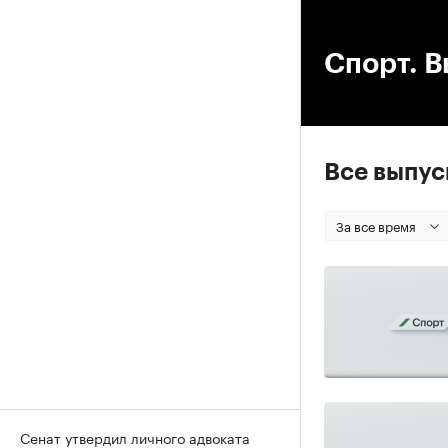
00
Спорт. В
Все выпу
За все время
Сенат утвердил личного адвоката