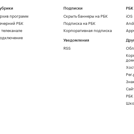
убрики
Подписки
РБК
рхив программ
Скрыть баннеры на РБК
iOS
ечерний РБК
Подписка на РБК
And
 телеканале
Корпоративная подписка
AppG
одключение
Уведомления
Дру
RSS
Обл
Кор
дом
Хос
Рег
Зна
Сайт
РБК
Шко