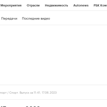
Мероприятия
Отрасли
Недвижимость
Autonews
РБК Ком
ние
РБК Курсы
РБК Life
Тренды
Визионеры
Национальн
Передачи
Последние видео
б
Исследования
Кредитные рейтинги
Франшизы
Газета
роверка контрагентов
Политика
Экономика
Бизнес
Техно
порт
/
Спорт. Выпуск за 11:41, 17.06.2023