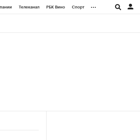
...
пании
Телеканал
РБК Вино
Спорт
ые проекты
Город
Стиль
Крипто
Спецпроекты СПб
логии и медиа
Финансы