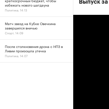
краткосрочный бюджет, чтобы
Выпуск за
избежать нового шатдауна
Политика, 14:13
Матч звезд на Кубке Овечкина
завершился вничью
Спорт, 14:09
После столкновения дрона с НПЗ в
Ливии произошла утечка
Политика, 14:07