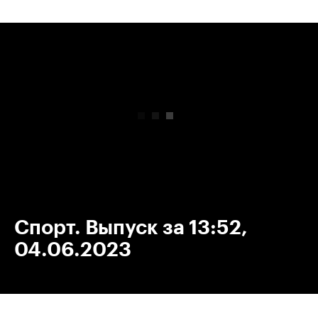
00:00
/
00:00
Спорт. Выпуск за 13:52,
04.06.2023