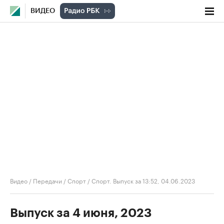
ВИДЕО
Видео
/
Передачи
/
Спорт
/
Спорт. Выпуск за 13:52, 04.06.2023
Выпуск за 4 июня, 2023