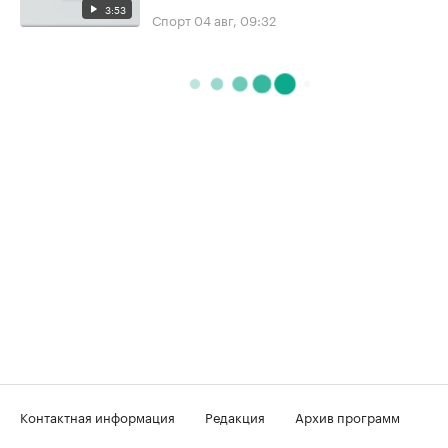
3:53
Спорт
04 авг, 09:32
Контактная информация
Редакция
Архив программ