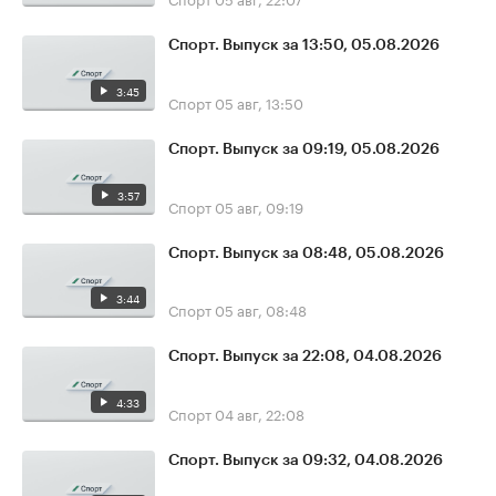
Спорт. Выпуск за 13:50, 05.08.2026
3:45
Спорт
05 авг, 13:50
Спорт. Выпуск за 09:19, 05.08.2026
3:57
Спорт
05 авг, 09:19
Спорт. Выпуск за 08:48, 05.08.2026
3:44
Спорт
05 авг, 08:48
Спорт. Выпуск за 22:08, 04.08.2026
4:33
Спорт
04 авг, 22:08
Спорт. Выпуск за 09:32, 04.08.2026