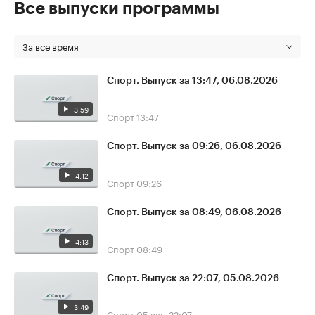
Все выпуски программы
За все время
Спорт. Выпуск за 13:47, 06.08.2026
3:59
Спорт
13:47
Спорт. Выпуск за 09:26, 06.08.2026
4:12
Спорт
09:26
Спорт. Выпуск за 08:49, 06.08.2026
4:13
Спорт
08:49
Спорт. Выпуск за 22:07, 05.08.2026
3:49
Спорт
05 авг, 22:07