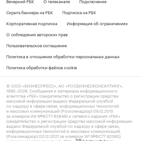
Вечерний РБК
О телеканале
Подключение
Скрыть баннеры на РБК
Подписка на РБК
Корпоративная подписка
Информация об ограничениях
О соблюдении авторских прав
Пользовательское соглашение
Политика в отношении обработки персональных данных
Политика обработки файлов cookie
© ООО «БИЗНЕСПРЕСС», АО «РОСБИЗНЕСКОНСАЛТИНГ»,
1995–2026
. Сообщения и материалы информационного
агентства «РБК» (свидетельство о регистрации средства
массовой информации выдано Федеральной службой
по надзору в сфере связи, информационных технологий
и массовых коммуникаций (Роскомнадзор) 09.12.2015
за номером ИА №ФС77-63848) и сетевого издания «РБК»
(свидетельство о регистрации средства массовой информации
выдано Федеральной службой по надзору в сфере связи,
информационных технологий и массовых коммуникаций
(Роскомнадзор) 03.12.2021 за номером ЭЛ №ФС77-82385)
сопровождаются пометкой «РБК».
letters@rbc.ru
18+