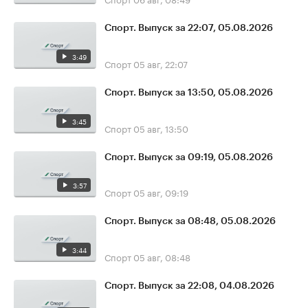
Спорт. Выпуск за 22:07, 05.08.2026
3:49
Спорт
05 авг, 22:07
Спорт. Выпуск за 13:50, 05.08.2026
3:45
Спорт
05 авг, 13:50
Спорт. Выпуск за 09:19, 05.08.2026
3:57
Спорт
05 авг, 09:19
Спорт. Выпуск за 08:48, 05.08.2026
3:44
Спорт
05 авг, 08:48
Спорт. Выпуск за 22:08, 04.08.2026