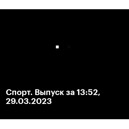
00:00
/
00:00
Спорт. Выпуск за 13:52,
29.03.2023