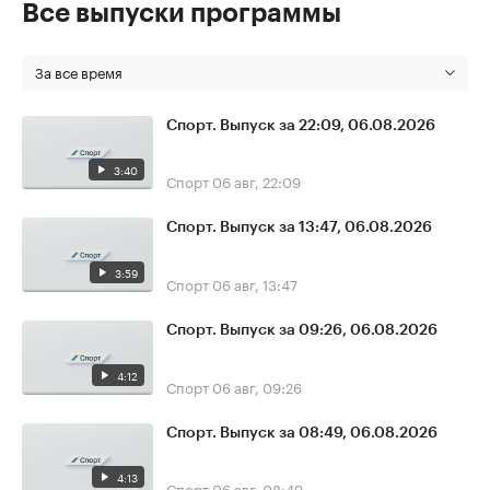
Все выпуски программы
За все время
Спорт. Выпуск за 22:09, 06.08.2026
3:40
Спорт
06 авг, 22:09
Спорт. Выпуск за 13:47, 06.08.2026
3:59
Спорт
06 авг, 13:47
Спорт. Выпуск за 09:26, 06.08.2026
4:12
Спорт
06 авг, 09:26
Спорт. Выпуск за 08:49, 06.08.2026
4:13
Спорт
06 авг, 08:49