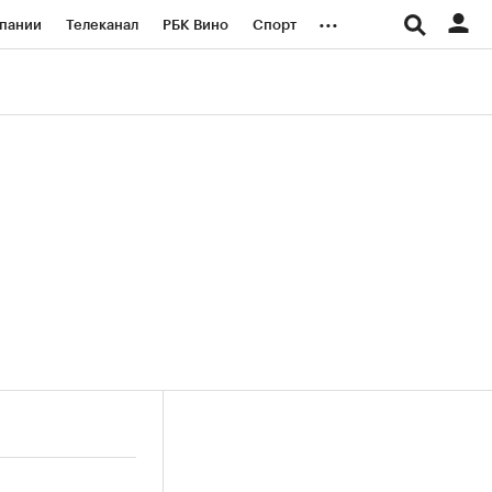
...
пании
Телеканал
РБК Вино
Спорт
ые проекты
Город
Стиль
Крипто
Спецпроекты СПб
логии и медиа
Финансы