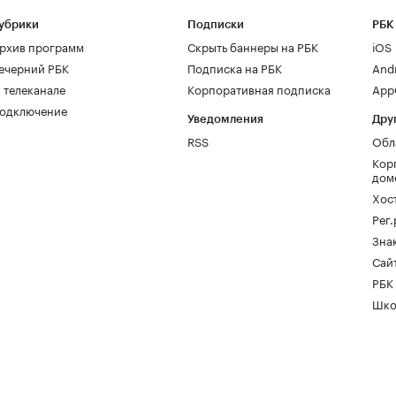
убрики
Подписки
РБК
рхив программ
Скрыть баннеры на РБК
iOS
ечерний РБК
Подписка на РБК
And
 телеканале
Корпоративная подписка
AppG
одключение
Уведомления
Дру
RSS
Обл
Кор
дом
Хос
Рег
Зна
Сайт
РБК
Шко