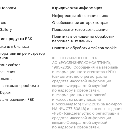
 Новости
Юридическая информация
Информация об ограничениях
roid
О соблюдении авторских прав
allery
Пользовательское соглашение
Политика в отношении обработки
гие продукты РБК
персональных данных
ако для бизнеса
Политика обработки файлов cookie
поративный регистратор
енов
© ООО «БИЗНЕСПРЕСС»,
АО «РОСБИЗНЕСКОНСАЛТИНГ»,
тинг сайтов
1995–2026
. Сообщения и материалы
.решения
информационного агентства «РБК»
(свидетельство о регистрации
комства
средства массовой информации
 знакомств podbor.ru
выдано Федеральной службой
по надзору в сфере связи,
 Курсы
информационных технологий
ла управления РБК
и массовых коммуникаций
(Роскомнадзор) 09.12.2015 за номером
ИА №ФС77-63848) и сетевого издания
«РБК» (свидетельство о регистрации
средства массовой информации
выдано Федеральной службой
по надзору в сфере связи,