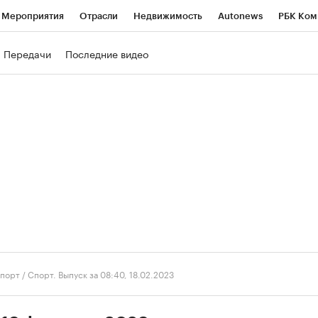
Мероприятия
Отрасли
Недвижимость
Autonews
РБК Ком
ние
РБК Курсы
РБК Life
Тренды
Визионеры
Национальн
Передачи
Последние видео
б
Исследования
Кредитные рейтинги
Франшизы
Газета
роверка контрагентов
Политика
Экономика
Бизнес
Техно
порт
/
Спорт. Выпуск за 08:40, 18.02.2023