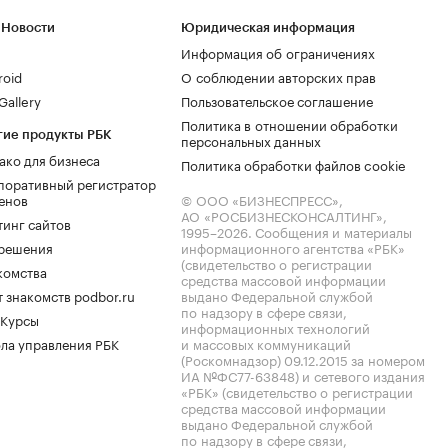
 Новости
Юридическая информация
Информация об ограничениях
roid
О соблюдении авторских прав
allery
Пользовательское соглашение
Политика в отношении обработки
гие продукты РБК
персональных данных
ако для бизнеса
Политика обработки файлов cookie
поративный регистратор
енов
© ООО «БИЗНЕСПРЕСС»,
АО «РОСБИЗНЕСКОНСАЛТИНГ»,
тинг сайтов
1995–2026
. Сообщения и материалы
.решения
информационного агентства «РБК»
(свидетельство о регистрации
комства
средства массовой информации
 знакомств podbor.ru
выдано Федеральной службой
по надзору в сфере связи,
 Курсы
информационных технологий
ла управления РБК
и массовых коммуникаций
(Роскомнадзор) 09.12.2015 за номером
ИА №ФС77-63848) и сетевого издания
«РБК» (свидетельство о регистрации
средства массовой информации
выдано Федеральной службой
по надзору в сфере связи,