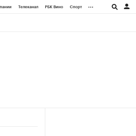
...
пании
Телеканал
РБК Вино
Спорт
ые проекты
Город
Стиль
Крипто
Спецпроекты СПб
логии и медиа
Финансы