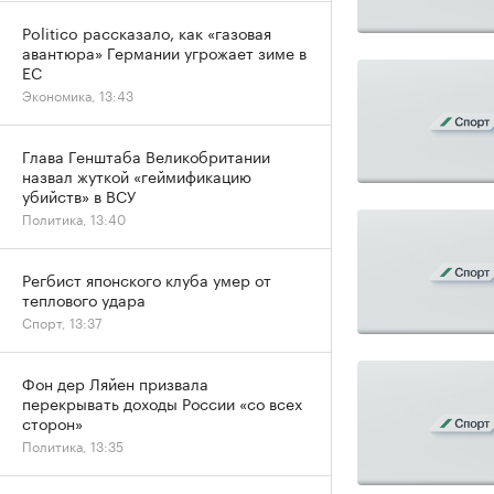
Politico рассказало, как «газовая
авантюра» Германии угрожает зиме в
ЕС
Экономика, 13:43
Глава Генштаба Великобритании
назвал жуткой «геймификацию
убийств» в ВСУ
Политика, 13:40
Регбист японского клуба умер от
теплового удара
Спорт, 13:37
Фон дер Ляйен призвала
перекрывать доходы России «со всех
сторон»
Политика, 13:35