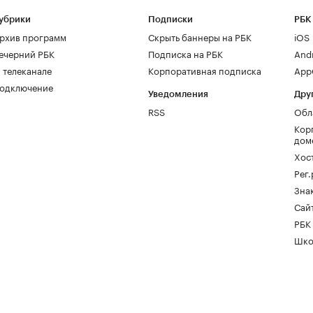
убрики
Подписки
РБК
рхив программ
Скрыть баннеры на РБК
iOS
ечерний РБК
Подписка на РБК
And
 телеканале
Корпоративная подписка
AppG
одключение
Уведомления
Дру
RSS
Обл
Кор
дом
Хос
Рег
Зна
Сайт
РБК
Шко