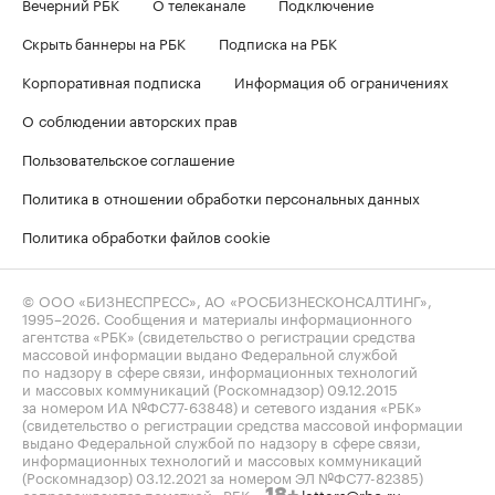
Вечерний РБК
О телеканале
Подключение
Скрыть баннеры на РБК
Подписка на РБК
Корпоративная подписка
Информация об ограничениях
О соблюдении авторских прав
Пользовательское соглашение
Политика в отношении обработки персональных данных
Политика обработки файлов cookie
© ООО «БИЗНЕСПРЕСС», АО «РОСБИЗНЕСКОНСАЛТИНГ»,
1995–2026
. Сообщения и материалы информационного
агентства «РБК» (свидетельство о регистрации средства
массовой информации выдано Федеральной службой
по надзору в сфере связи, информационных технологий
и массовых коммуникаций (Роскомнадзор) 09.12.2015
за номером ИА №ФС77-63848) и сетевого издания «РБК»
(свидетельство о регистрации средства массовой информации
выдано Федеральной службой по надзору в сфере связи,
информационных технологий и массовых коммуникаций
(Роскомнадзор) 03.12.2021 за номером ЭЛ №ФС77-82385)
сопровождаются пометкой «РБК».
letters@rbc.ru
18+