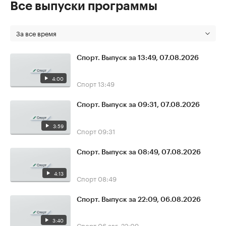
Все выпуски программы
За все время
Спорт. Выпуск за 13:49, 07.08.2026
4:00
Спорт
13:49
Спорт. Выпуск за 09:31, 07.08.2026
3:59
Спорт
09:31
Спорт. Выпуск за 08:49, 07.08.2026
4:13
Спорт
08:49
Спорт. Выпуск за 22:09, 06.08.2026
3:40
Спорт
06 авг, 22:09