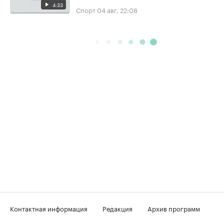
4:33
Спорт
04 авг, 22:08
Контактная информация
Редакция
Архив программ