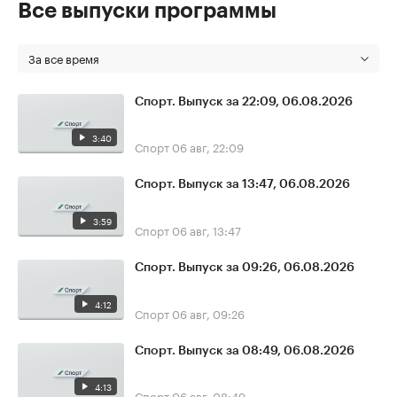
Все выпуски программы
За все время
Спорт. Выпуск за 22:09, 06.08.2026
3:40
Спорт
06 авг, 22:09
Спорт. Выпуск за 13:47, 06.08.2026
3:59
Спорт
06 авг, 13:47
Спорт. Выпуск за 09:26, 06.08.2026
4:12
Спорт
06 авг, 09:26
Спорт. Выпуск за 08:49, 06.08.2026
4:13
Спорт
06 авг, 08:49