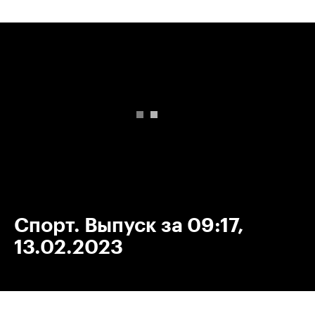
00:00
/
00:00
Спорт. Выпуск за 09:17,
13.02.2023