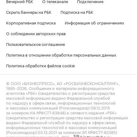
Вечерний РБК
О телеканале
Подключение
Скрыть баннеры на РБК
Подписка на РБК
Корпоративная подписка
Информация об ограничениях
О соблюдении авторских прав
Пользовательское соглашение
Политика в отношении обработки персональных данных
Политика обработки файлов cookie
© ООО «БИЗНЕСПРЕСС», АО «РОСБИЗНЕСКОНСАЛТИНГ»,
1995–2026
. Сообщения и материалы информационного
агентства «РБК» (свидетельство о регистрации средства
массовой информации выдано Федеральной службой
по надзору в сфере связи, информационных технологий
и массовых коммуникаций (Роскомнадзор) 09.12.2015
за номером ИА №ФС77-63848) и сетевого издания «РБК»
(свидетельство о регистрации средства массовой информации
выдано Федеральной службой по надзору в сфере связи,
информационных технологий и массовых коммуникаций
(Роскомнадзор) 03.12.2021 за номером ЭЛ №ФС77-82385)
сопровождаются пометкой «РБК».
letters@rbc.ru
18+