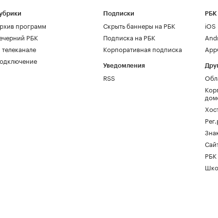
убрики
Подписки
РБК
рхив программ
Скрыть баннеры на РБК
iOS
ечерний РБК
Подписка на РБК
And
 телеканале
Корпоративная подписка
AppG
одключение
Уведомления
Дру
RSS
Обл
Кор
дом
Хос
Рег
Зна
Сайт
РБК
Шко