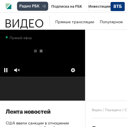
Подписка на РБК
Инвестиции
ВИДЕО
Школа управления РБК
РБК Образова
Прямые трансляции
Популярное
РБК Бизнес-среда
Дискуссионный клу
Прямой эфир
Конференции СПб
Спецпроекты
П
Рынок наличной валюты
Видео
/
Передачи
/
С
Лента новостей
США ввели санкции в отношении