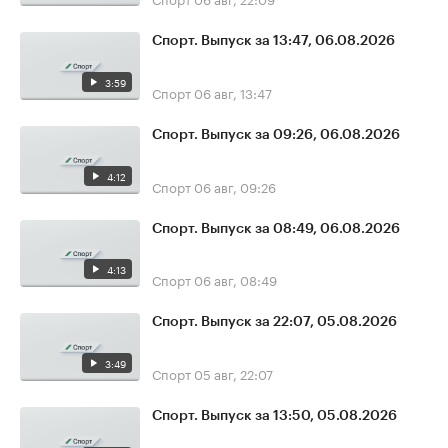
Спорт. Выпуск за 13:47, 06.08.2026
3:59
Спорт
06 авг, 13:47
Спорт. Выпуск за 09:26, 06.08.2026
4:12
Спорт
06 авг, 09:26
Спорт. Выпуск за 08:49, 06.08.2026
4:13
Спорт
06 авг, 08:49
Спорт. Выпуск за 22:07, 05.08.2026
3:49
Спорт
05 авг, 22:07
Спорт. Выпуск за 13:50, 05.08.2026