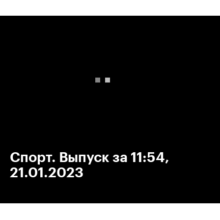
00:00
/
00:00
Спорт. Выпуск за 11:54,
21.01.2023