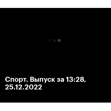
00:00
/
00:00
Спорт. Выпуск за 13:28,
25.12.2022