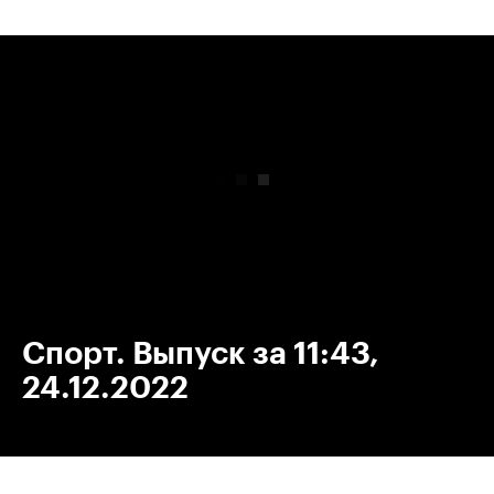
00:00
/
00:00
Спорт. Выпуск за 11:43,
24.12.2022