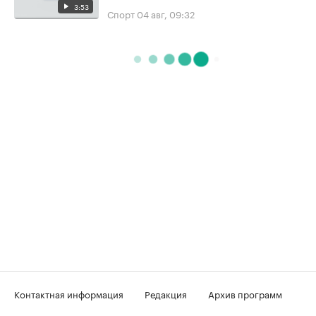
3:53
Спорт
04 авг, 09:32
Контактная информация
Редакция
Архив программ