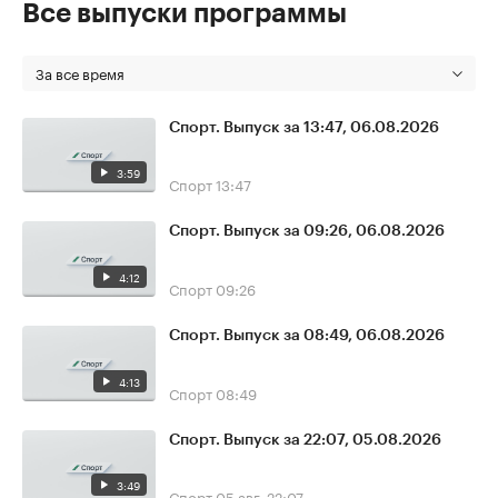
Все выпуски программы
За все время
Спорт. Выпуск за 13:47, 06.08.2026
3:59
Спорт
13:47
Спорт. Выпуск за 09:26, 06.08.2026
4:12
Спорт
09:26
Спорт. Выпуск за 08:49, 06.08.2026
4:13
Спорт
08:49
Спорт. Выпуск за 22:07, 05.08.2026
3:49
Спорт
05 авг, 22:07