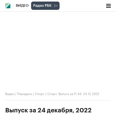
ВИДЕО
Видео
/
Передачи
/
Спорт
/
Спорт. Выпуск за 11:43, 24.12.2022
Выпуск за 24 декабря, 2022