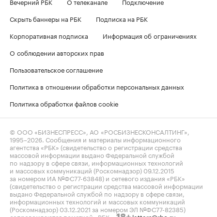
Вечерний РБК
О телеканале
Подключение
Скрыть баннеры на РБК
Подписка на РБК
Корпоративная подписка
Информация об ограничениях
О соблюдении авторских прав
Пользовательское соглашение
Политика в отношении обработки персональных данных
Политика обработки файлов cookie
© ООО «БИЗНЕСПРЕСС», АО «РОСБИЗНЕСКОНСАЛТИНГ»,
1995–2026
. Сообщения и материалы информационного
агентства «РБК» (свидетельство о регистрации средства
массовой информации выдано Федеральной службой
по надзору в сфере связи, информационных технологий
и массовых коммуникаций (Роскомнадзор) 09.12.2015
за номером ИА №ФС77-63848) и сетевого издания «РБК»
(свидетельство о регистрации средства массовой информации
выдано Федеральной службой по надзору в сфере связи,
информационных технологий и массовых коммуникаций
(Роскомнадзор) 03.12.2021 за номером ЭЛ №ФС77-82385)
сопровождаются пометкой «РБК».
letters@rbc.ru
18+