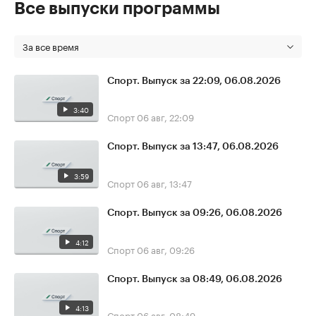
Все выпуски программы
За все время
Спорт. Выпуск за 22:09, 06.08.2026
3:40
Спорт
06 авг, 22:09
Спорт. Выпуск за 13:47, 06.08.2026
3:59
Спорт
06 авг, 13:47
Спорт. Выпуск за 09:26, 06.08.2026
4:12
Спорт
06 авг, 09:26
Спорт. Выпуск за 08:49, 06.08.2026
4:13
Спорт
06 авг, 08:49