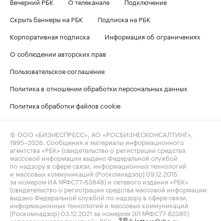
Вечерний РБК
О телеканале
Подключение
Скрыть баннеры на РБК
Подписка на РБК
Корпоративная подписка
Информация об ограничениях
О соблюдении авторских прав
Пользовательское соглашение
Политика в отношении обработки персональных данных
Политика обработки файлов cookie
© ООО «БИЗНЕСПРЕСС», АО «РОСБИЗНЕСКОНСАЛТИНГ»,
1995–2026
. Сообщения и материалы информационного
агентства «РБК» (свидетельство о регистрации средства
массовой информации выдано Федеральной службой
по надзору в сфере связи, информационных технологий
и массовых коммуникаций (Роскомнадзор) 09.12.2015
за номером ИА №ФС77-63848) и сетевого издания «РБК»
(свидетельство о регистрации средства массовой информации
выдано Федеральной службой по надзору в сфере связи,
информационных технологий и массовых коммуникаций
(Роскомнадзор) 03.12.2021 за номером ЭЛ №ФС77-82385)
сопровождаются пометкой «РБК».
letters@rbc.ru
18+