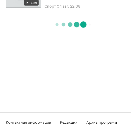
4:33
Спорт
04 авг, 22:08
Контактная информация
Редакция
Архив программ