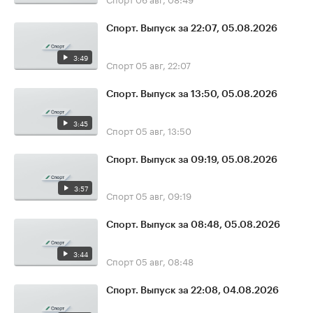
Спорт. Выпуск за 22:07, 05.08.2026
3:49
Спорт
05 авг, 22:07
Спорт. Выпуск за 13:50, 05.08.2026
3:45
Спорт
05 авг, 13:50
Спорт. Выпуск за 09:19, 05.08.2026
3:57
Спорт
05 авг, 09:19
Спорт. Выпуск за 08:48, 05.08.2026
3:44
Спорт
05 авг, 08:48
Спорт. Выпуск за 22:08, 04.08.2026