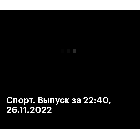
00:00
/
00:00
Спорт. Выпуск за 22:40,
26.11.2022