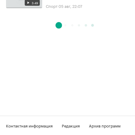
3:49
Спорт
05 авг, 22:07
Контактная информация
Редакция
Архив программ