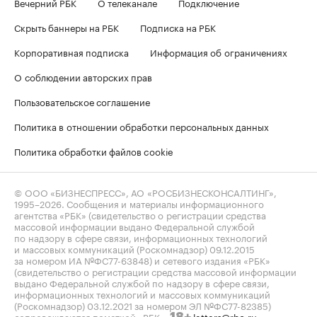
Вечерний РБК
О телеканале
Подключение
Скрыть баннеры на РБК
Подписка на РБК
Корпоративная подписка
Информация об ограничениях
О соблюдении авторских прав
Пользовательское соглашение
Политика в отношении обработки персональных данных
Политика обработки файлов cookie
© ООО «БИЗНЕСПРЕСС», АО «РОСБИЗНЕСКОНСАЛТИНГ»,
1995–2026
. Сообщения и материалы информационного
агентства «РБК» (свидетельство о регистрации средства
массовой информации выдано Федеральной службой
по надзору в сфере связи, информационных технологий
и массовых коммуникаций (Роскомнадзор) 09.12.2015
за номером ИА №ФС77-63848) и сетевого издания «РБК»
(свидетельство о регистрации средства массовой информации
выдано Федеральной службой по надзору в сфере связи,
информационных технологий и массовых коммуникаций
(Роскомнадзор) 03.12.2021 за номером ЭЛ №ФС77-82385)
сопровождаются пометкой «РБК».
letters@rbc.ru
18+