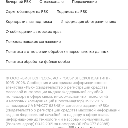
Вечерний РБК
О телеканале
Подключение
Скрыть баннеры на РБК
Подписка на РБК
Корпоративная подписка
Информация об ограничениях
О соблюдении авторских прав
Пользовательское соглашение
Политика в отношении обработки персональных данных
Политика обработки файлов cookie
© ООО «БИЗНЕСПРЕСС», АО «РОСБИЗНЕСКОНСАЛТИНГ»,
1995–2026
. Сообщения и материалы информационного
агентства «РБК» (свидетельство о регистрации средства
массовой информации выдано Федеральной службой
по надзору в сфере связи, информационных технологий
и массовых коммуникаций (Роскомнадзор) 09.12.2015
за номером ИА №ФС77-63848) и сетевого издания «РБК»
(свидетельство о регистрации средства массовой информации
выдано Федеральной службой по надзору в сфере связи,
информационных технологий и массовых коммуникаций
(Роскомнадзор) 03.12.2021 за номером ЭЛ №ФС77-82385)
сопровождаются пометкой «РБК».
letters@rbc.ru
18+