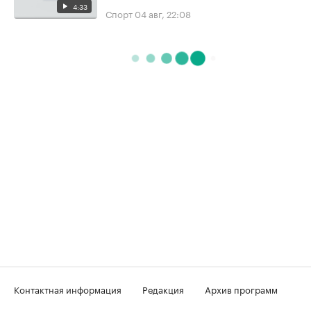
4:33
Спорт
04 авг, 22:08
Контактная информация
Редакция
Архив программ