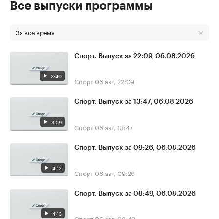
Все выпуски программы
За все время
Спорт. Выпуск за 22:09, 06.08.2026
3:40
Спорт
06 авг, 22:09
Спорт. Выпуск за 13:47, 06.08.2026
3:59
Спорт
06 авг, 13:47
Спорт. Выпуск за 09:26, 06.08.2026
4:12
Спорт
06 авг, 09:26
Спорт. Выпуск за 08:49, 06.08.2026
4:13
Спорт
06 авг, 08:49