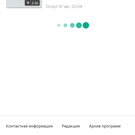
3:36
Спорт
07 авг, 22:09
Контактная информация
Редакция
Архив программ