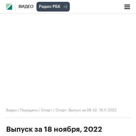
ВИДЕО
Видео
/
Передачи
/
Спорт
/
Спорт. Выпуск за 08:42, 18.11.2022
Выпуск за 18 ноября, 2022