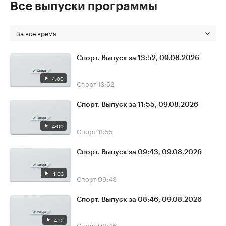
Все выпуски программы
За все время
Спорт. Выпуск за 13:52, 09.08.2026
4:00
Спорт
13:52
Спорт. Выпуск за 11:55, 09.08.2026
4:00
Спорт
11:55
Спорт. Выпуск за 09:43, 09.08.2026
4:03
Спорт
09:43
Спорт. Выпуск за 08:46, 09.08.2026
4:15
Спорт
08:46