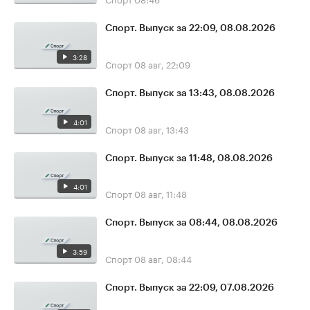
Спорт. Выпуск за 22:09, 08.08.2026
3:28
Спорт
08 авг, 22:09
Спорт. Выпуск за 13:43, 08.08.2026
4:01
Спорт
08 авг, 13:43
Спорт. Выпуск за 11:48, 08.08.2026
4:01
Спорт
08 авг, 11:48
Спорт. Выпуск за 08:44, 08.08.2026
3:59
Спорт
08 авг, 08:44
Спорт. Выпуск за 22:09, 07.08.2026