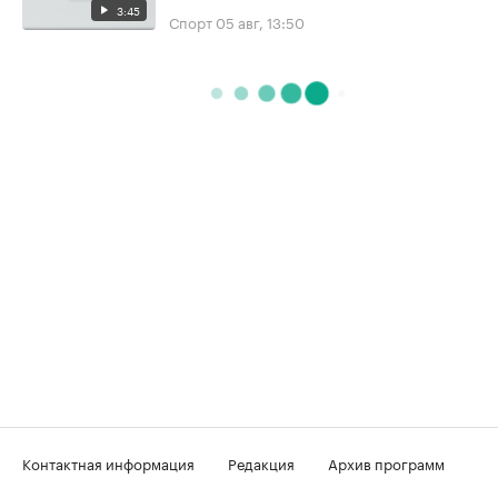
3:45
Спорт
05 авг, 13:50
Контактная информация
Редакция
Архив программ