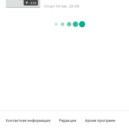
4:33
Спорт
04 авг, 22:08
Контактная информация
Редакция
Архив программ