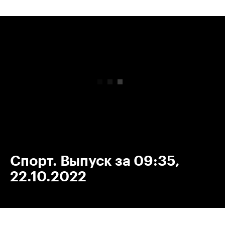
00:00
/
00:00
Спорт. Выпуск за 09:35,
22.10.2022