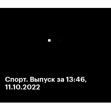
00:00
/
00:00
Спорт. Выпуск за 13:46,
11.10.2022