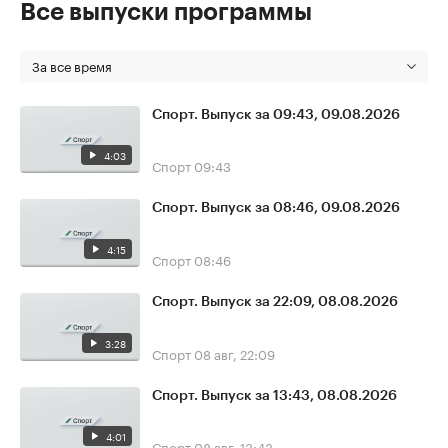
Все выпуски программы
За все время
Спорт. Выпуск за 09:43, 09.08.2026
4:03
Спорт
09:43
Спорт. Выпуск за 08:46, 09.08.2026
4:15
Спорт
08:46
Спорт. Выпуск за 22:09, 08.08.2026
3:28
Спорт
08 авг, 22:09
Спорт. Выпуск за 13:43, 08.08.2026
4:01
Спорт
08 авг, 13:43