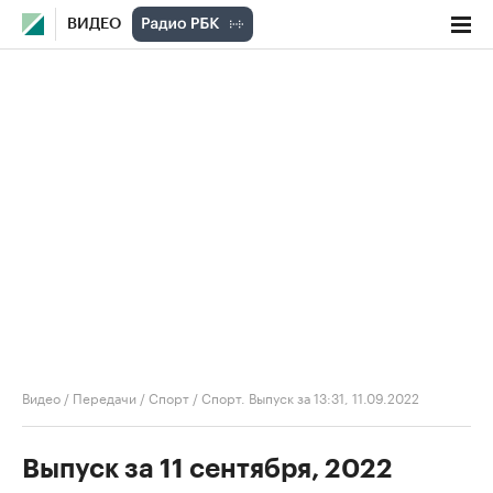
ВИДЕО
Видео
/
Передачи
/
Спорт
/
Спорт. Выпуск за 13:31, 11.09.2022
Выпуск за 11 сентября, 2022