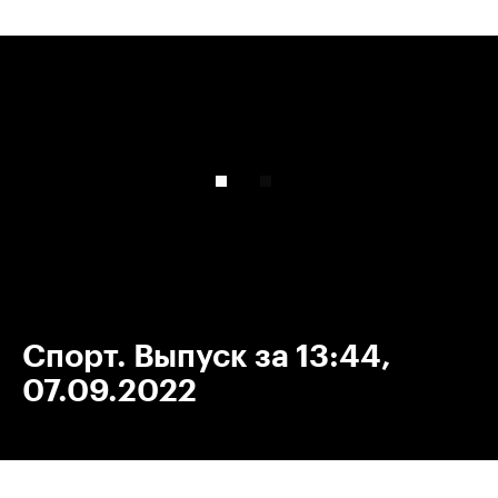
00:00
/
00:00
Спорт. Выпуск за 13:44,
07.09.2022