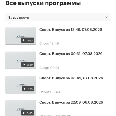
Все выпуски программы
За все время
Спорт. Выпуск за 13:49, 07.08.2026
4:00
Спорт
13:49
Спорт. Выпуск за 09:31, 07.08.2026
3:59
Спорт
09:31
Спорт. Выпуск за 08:49, 07.08.2026
4:13
Спорт
08:49
Спорт. Выпуск за 22:09, 06.08.2026
3:40
Спорт
06 авг, 22:09