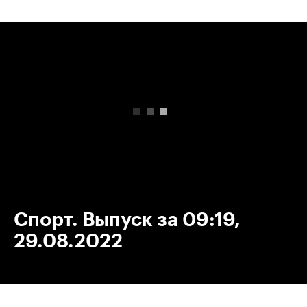
00:00
/
00:00
Спорт. Выпуск за 09:19,
29.08.2022