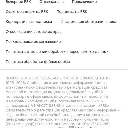
Вечерний РБК
О телеканале
Подключение
Скрыть баннеры на РБК
Подписка на РБК
Корпоративная подписка
Информация об ограничениях
О соблюдении авторских прав
Пользовательское соглашение
Политика в отношении обработки персональных данных
Политика обработки файлов cookie
© ООО «БИЗНЕСПРЕСС», АО «РОСБИЗНЕСКОНСАЛТИНГ»,
1995–2026
. Сообщения и материалы информационного
агентства «РБК» (свидетельство о регистрации средства
массовой информации выдано Федеральной службой
по надзору в сфере связи, информационных технологий
и массовых коммуникаций (Роскомнадзор) 09.12.2015
за номером ИА №ФС77-63848) и сетевого издания «РБК»
(свидетельство о регистрации средства массовой информации
выдано Федеральной службой по надзору в сфере связи,
информационных технологий и массовых коммуникаций
(Роскомнадзор) 03.12.2021 за номером ЭЛ №ФС77-82385)
сопровождаются пометкой «РБК».
letters@rbc.ru
18+