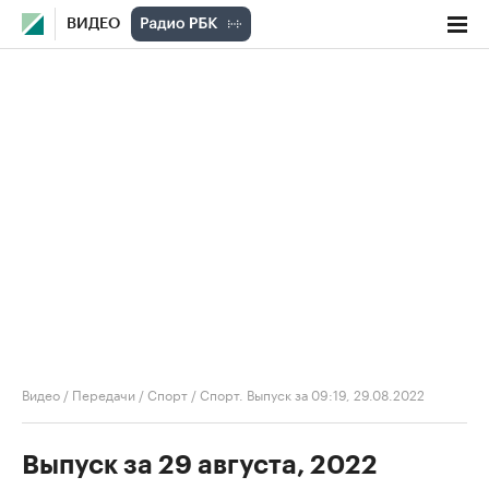
ВИДЕО
Видео
/
Передачи
/
Спорт
/
Спорт. Выпуск за 09:19, 29.08.2022
Выпуск за 29 августа, 2022