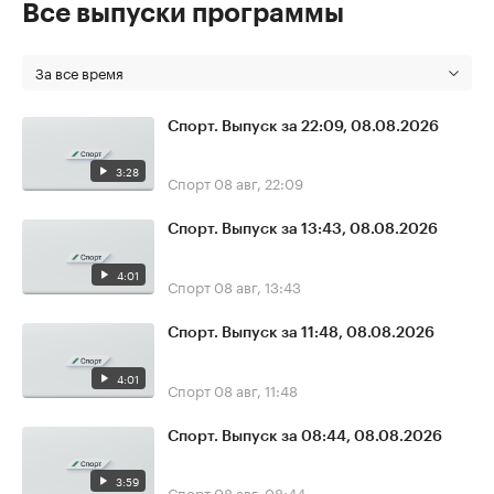
Все выпуски программы
За все время
Спорт. Выпуск за 22:09, 08.08.2026
3:28
Спорт
08 авг, 22:09
Спорт. Выпуск за 13:43, 08.08.2026
4:01
Спорт
08 авг, 13:43
Спорт. Выпуск за 11:48, 08.08.2026
4:01
Спорт
08 авг, 11:48
Спорт. Выпуск за 08:44, 08.08.2026
3:59
Спорт
08 авг, 08:44