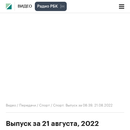
ВИДЕО
Видео
/
Передачи
/
Спорт
/
Спорт. Выпуск за 08:39, 21.08.2022
Выпуск за 21 августа, 2022