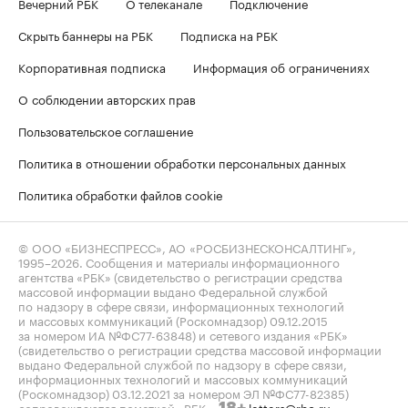
Вечерний РБК
О телеканале
Подключение
Скрыть баннеры на РБК
Подписка на РБК
Корпоративная подписка
Информация об ограничениях
О соблюдении авторских прав
Пользовательское соглашение
Политика в отношении обработки персональных данных
Политика обработки файлов cookie
© ООО «БИЗНЕСПРЕСС», АО «РОСБИЗНЕСКОНСАЛТИНГ»,
1995–2026
. Сообщения и материалы информационного
агентства «РБК» (свидетельство о регистрации средства
массовой информации выдано Федеральной службой
по надзору в сфере связи, информационных технологий
и массовых коммуникаций (Роскомнадзор) 09.12.2015
за номером ИА №ФС77-63848) и сетевого издания «РБК»
(свидетельство о регистрации средства массовой информации
выдано Федеральной службой по надзору в сфере связи,
информационных технологий и массовых коммуникаций
(Роскомнадзор) 03.12.2021 за номером ЭЛ №ФС77-82385)
сопровождаются пометкой «РБК».
letters@rbc.ru
18+