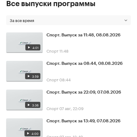
Все выпуски программы
За все время
Спорт. Выпуск за 11:48, 08.08.2026
4:01
Спорт
11:48
Спорт. Выпуск за 08:44, 08.08.2026
3:59
Спорт
08:44
Спорт. Выпуск за 22:09, 07.08.2026
3:36
Спорт
07 авг, 22:09
Спорт. Выпуск за 13:49, 07.08.2026
4:00
Спорт
07 авг, 13:49