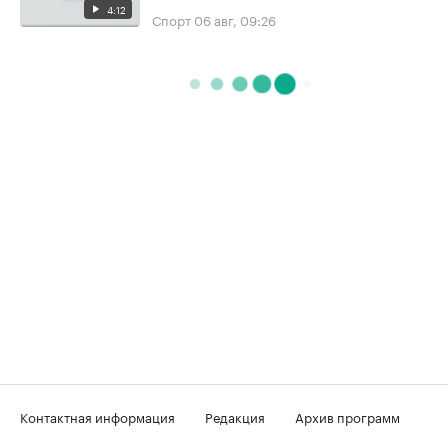
4:12
Спорт
06 авг, 09:26
Контактная информация
Редакция
Архив программ