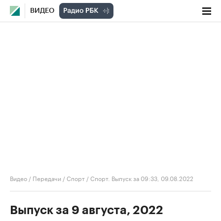
ВИДЕО
Видео
/
Передачи
/
Спорт
/
Спорт. Выпуск за 09:33, 09.08.2022
Выпуск за 9 августа, 2022