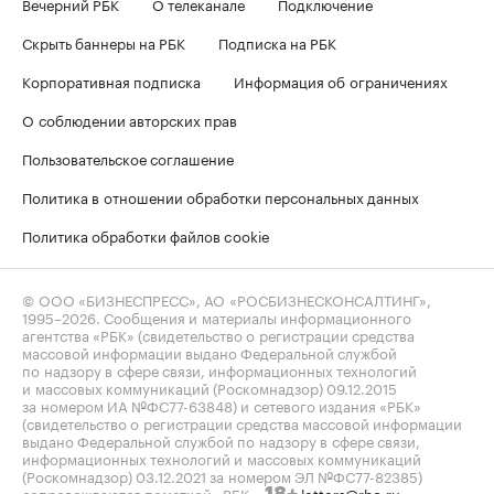
Вечерний РБК
О телеканале
Подключение
Скрыть баннеры на РБК
Подписка на РБК
Корпоративная подписка
Информация об ограничениях
О соблюдении авторских прав
Пользовательское соглашение
Политика в отношении обработки персональных данных
Политика обработки файлов cookie
© ООО «БИЗНЕСПРЕСС», АО «РОСБИЗНЕСКОНСАЛТИНГ»,
1995–2026
. Сообщения и материалы информационного
агентства «РБК» (свидетельство о регистрации средства
массовой информации выдано Федеральной службой
по надзору в сфере связи, информационных технологий
и массовых коммуникаций (Роскомнадзор) 09.12.2015
за номером ИА №ФС77-63848) и сетевого издания «РБК»
(свидетельство о регистрации средства массовой информации
выдано Федеральной службой по надзору в сфере связи,
информационных технологий и массовых коммуникаций
(Роскомнадзор) 03.12.2021 за номером ЭЛ №ФС77-82385)
сопровождаются пометкой «РБК».
letters@rbc.ru
18+