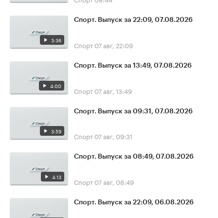
Спорт. Выпуск за 22:09, 07.08.2026
3:36
Спорт
07 авг, 22:09
Спорт. Выпуск за 13:49, 07.08.2026
4:00
Спорт
07 авг, 13:49
Спорт. Выпуск за 09:31, 07.08.2026
3:59
Спорт
07 авг, 09:31
Спорт. Выпуск за 08:49, 07.08.2026
4:13
Спорт
07 авг, 08:49
Спорт. Выпуск за 22:09, 06.08.2026