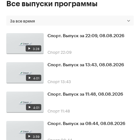
Все выпуски программы
За все время
Спорт. Выпуск за 22:09, 08.08.2026
3:28
Спорт
22:09
Спорт. Выпуск за 13:43, 08.08.2026
4:01
Спорт
13:43
Спорт. Выпуск за 11:48, 08.08.2026
4:01
Спорт
11:48
Спорт. Выпуск за 08:44, 08.08.2026
3:59
Спорт
08:44