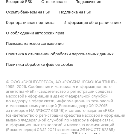
Вечерний РБК
О телеканале
Подключение
Скрыть баннеры на РБК
Подписка на РБК
Корпоративная подписка
Информация об ограничениях
О соблюдении авторских прав
Пользовательское соглашение
Политика в отношении обработки персональных данных
Политика обработки файлов cookie
© ООО «БИЗНЕСПРЕСС», АО «РОСБИЗНЕСКОНСАЛТИНГ»,
1995–2026
. Сообщения и материалы информационного
агентства «РБК» (свидетельство о регистрации средства
массовой информации выдано Федеральной службой
по надзору в сфере связи, информационных технологий
и массовых коммуникаций (Роскомнадзор) 09.12.2015
за номером ИА №ФС77-63848) и сетевого издания «РБК»
(свидетельство о регистрации средства массовой информации
выдано Федеральной службой по надзору в сфере связи,
информационных технологий и массовых коммуникаций
(Роскомнадзор) 03.12.2021 за номером ЭЛ №ФС77-82385)
сопровождаются пометкой «РБК».
letters@rbc.ru
18+