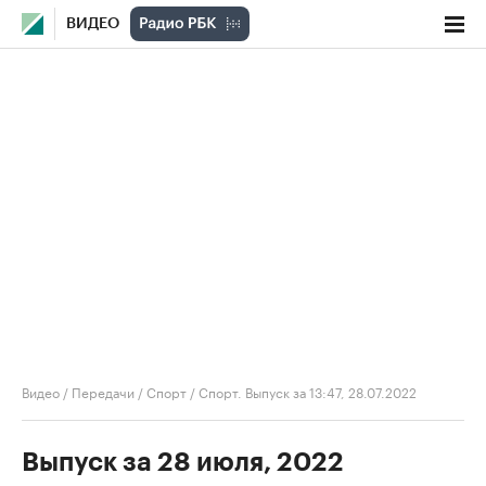
ВИДЕО
Видео
/
Передачи
/
Спорт
/
Спорт. Выпуск за 13:47, 28.07.2022
Выпуск за 28 июля, 2022