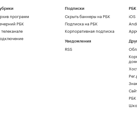
убрики
Подписки
РБК
рхив программ
Скрыть баннеры на РБК
iOS
ечерний РБК
Подписка на РБК
And
 телеканале
Корпоративная подписка
AppG
одключение
Уведомления
Дру
RSS
Обл
Кор
дом
Хос
Рег
Зна
Сайт
РБК
Шко