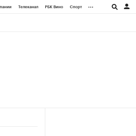
...
пании
Телеканал
РБК Вино
Спорт
ые проекты
Город
Стиль
Крипто
Спецпроекты СПб
логии и медиа
Финансы