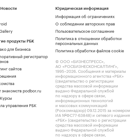
 Новости
Юридическая информация
Информация об ограничениях
roid
О соблюдении авторских прав
allery
Пользовательское соглашение
Политика в отношении обработки
гие продукты РБК
персональных данных
ако для бизнеса
Политика обработки файлов cookie
поративный регистратор
енов
© ООО «БИЗНЕСПРЕСС»,
АО «РОСБИЗНЕСКОНСАЛТИНГ»,
тинг сайтов
1995–2026
. Сообщения и материалы
.решения
информационного агентства «РБК»
(свидетельство о регистрации
комства
средства массовой информации
 знакомств podbor.ru
выдано Федеральной службой
по надзору в сфере связи,
 Курсы
информационных технологий
ла управления РБК
и массовых коммуникаций
(Роскомнадзор) 09.12.2015 за номером
ИА №ФС77-63848) и сетевого издания
«РБК» (свидетельство о регистрации
средства массовой информации
выдано Федеральной службой
по надзору в сфере связи,