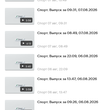
Спорт. Выпуск за 09:31, 07.08.2026
3:59
Спорт
07 авг, 09:31
Спорт. Выпуск за 08:49, 07.08.2026
4:13
Спорт
07 авг, 08:49
Спорт. Выпуск за 22:09, 06.08.2026
3:40
Спорт
06 авг, 22:09
Спорт. Выпуск за 13:47, 06.08.2026
3:59
Спорт
06 авг, 13:47
Спорт. Выпуск за 09:26, 06.08.2026