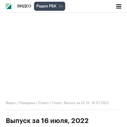
ВИДЕО
Видео
/
Передачи
/
Спорт
/
Спорт. Выпуск за 22:15, 16.07.2022
Выпуск за 16 июля, 2022