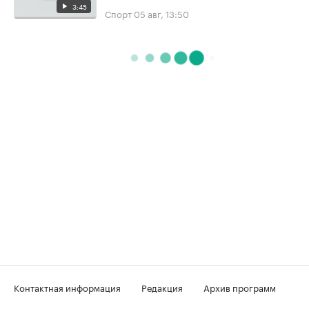
3:45
Спорт
05 авг, 13:50
Контактная информация
Редакция
Архив программ