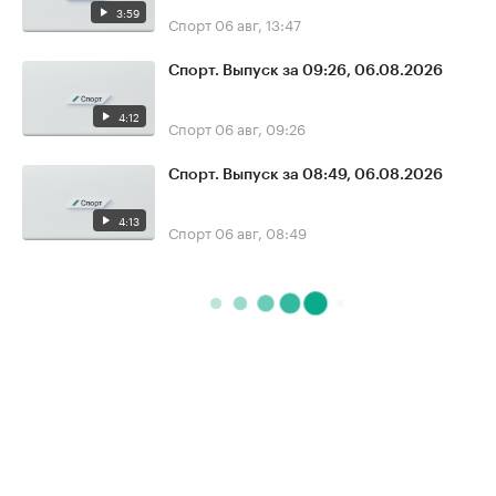
3:59
Спорт
06 авг, 13:47
Спорт. Выпуск за 09:26, 06.08.2026
4:12
Спорт
06 авг, 09:26
Спорт. Выпуск за 08:49, 06.08.2026
4:13
Спорт
06 авг, 08:49