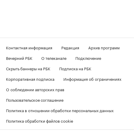
Контактная информация
Редакция
Архив программ
Вечерний РБК
О телеканале
Подключение
Скрыть баннеры на РБК
Подписка на РБК
Корпоративная подписка
Информация об ограничениях
О соблюдении авторских прав
Пользовательское соглашение
Политика в отношении обработки персональных данных
Политика обработки файлов cookie