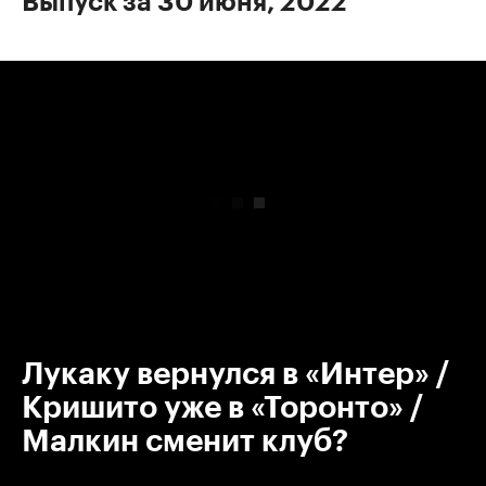
Выпуск за 30 июня, 2022
00:00
/
00:00
Лукаку вернулся в «Интер» /
Кришито уже в «Торонто» /
Малкин сменит клуб?