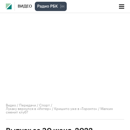
ВИДЕО
Видео
/
Передачи
/
Спорт
/
Лукаку вернулся в «Интер» / Кришито уже в «Торонто» / Малкин
сменит клуб?