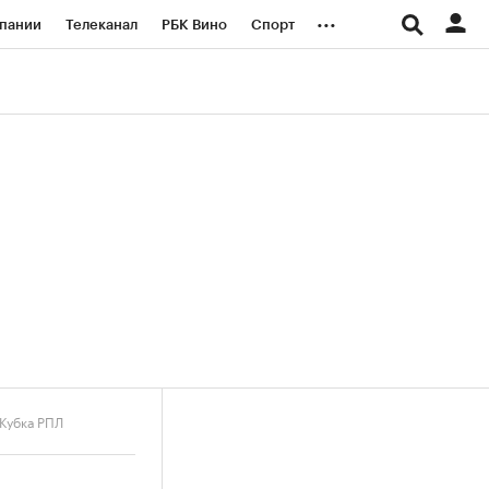
...
пании
Телеканал
РБК Вино
Спорт
ые проекты
Город
Стиль
Крипто
Спецпроекты СПб
логии и медиа
Финансы
Кубка РПЛ