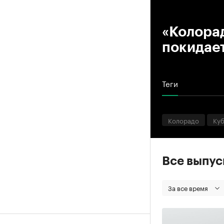
00
«Колора
покидае
Теги
Колорадо
Куб
Все выпу
За все время