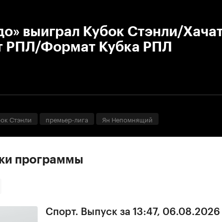
:00
/
00:00
до» выиграл Кубок Стэнли/Хача
т РПЛ/Формат Кубка РПЛ
ок Стэнли
премьер-лига
Ян Непомнящий
ски программы
Спорт. Выпуск за 13:47, 06.08.2026