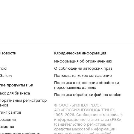
 Новости
Юридическая информация
Информация об ограничениях
roid
О соблюдении авторских прав
allery
Пользовательское соглашение
Политика в отношении обработки
гие продукты РБК
персональных данных
ако для бизнеса
Политика обработки файлов cookie
поративный регистратор
енов
© ООО «БИЗНЕСПРЕСС»,
АО «РОСБИЗНЕСКОНСАЛТИНГ»,
тинг сайтов
1995–2026
. Сообщения и материалы
.решения
информационного агентства «РБК»
(свидетельство о регистрации
комства
средства массовой информации
 знакомств podbor.ru
выдано Федеральной службой