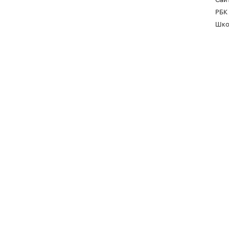
РБК
Шко