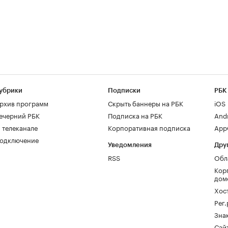
убрики
Подписки
РБК
рхив программ
Скрыть баннеры на РБК
iOS
ечерний РБК
Подписка на РБК
And
 телеканале
Корпоративная подписка
AppG
одключение
Уведомления
Дру
RSS
Обл
Кор
дом
Хос
Рег
Зна
Сайт