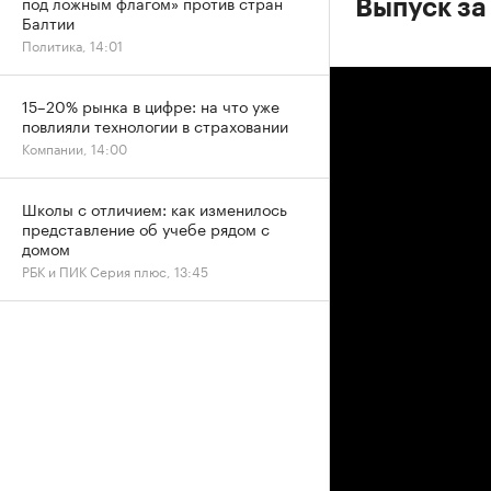
под ложным флагом» против стран
Выпуск за
Балтии
Политика, 14:01
15–20% рынка в цифре: на что уже
повлияли технологии в страховании
Компании, 14:00
Школы с отличием: как изменилось
представление об учебе рядом с
домом
РБК и ПИК Серия плюс, 13:45