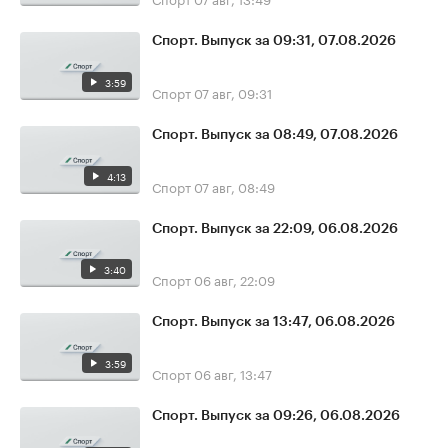
Спорт. Выпуск за 09:31, 07.08.2026
3:59
Спорт
07 авг, 09:31
Спорт. Выпуск за 08:49, 07.08.2026
4:13
Спорт
07 авг, 08:49
Спорт. Выпуск за 22:09, 06.08.2026
3:40
Спорт
06 авг, 22:09
Спорт. Выпуск за 13:47, 06.08.2026
3:59
Спорт
06 авг, 13:47
Спорт. Выпуск за 09:26, 06.08.2026