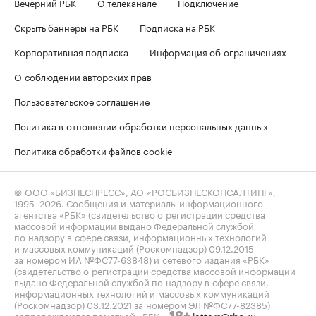
Вечерний РБК
О телеканале
Подключение
Скрыть баннеры на РБК
Подписка на РБК
Корпоративная подписка
Информация об ограничениях
О соблюдении авторских прав
Пользовательское соглашение
Политика в отношении обработки персональных данных
Политика обработки файлов cookie
© ООО «БИЗНЕСПРЕСС», АО «РОСБИЗНЕСКОНСАЛТИНГ»,
1995–2026
. Сообщения и материалы информационного
агентства «РБК» (свидетельство о регистрации средства
массовой информации выдано Федеральной службой
по надзору в сфере связи, информационных технологий
и массовых коммуникаций (Роскомнадзор) 09.12.2015
за номером ИА №ФС77-63848) и сетевого издания «РБК»
(свидетельство о регистрации средства массовой информации
выдано Федеральной службой по надзору в сфере связи,
информационных технологий и массовых коммуникаций
(Роскомнадзор) 03.12.2021 за номером ЭЛ №ФС77-82385)
сопровождаются пометкой «РБК».
letters@rbc.ru
18+