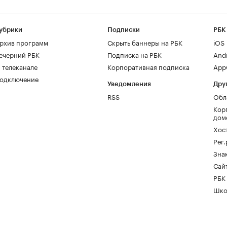
убрики
Подписки
РБК
рхив программ
Скрыть баннеры на РБК
iOS
ечерний РБК
Подписка на РБК
And
 телеканале
Корпоративная подписка
AppG
одключение
Уведомления
Дру
RSS
Обл
Кор
дом
Хос
Рег
Зна
Сайт
РБК
Шко