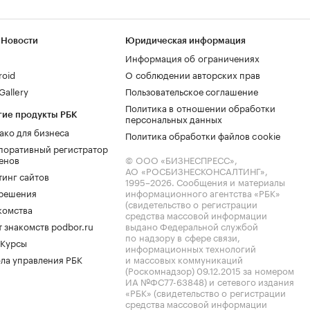
 Новости
Юридическая информация
Информация об ограничениях
roid
О соблюдении авторских прав
allery
Пользовательское соглашение
Политика в отношении обработки
гие продукты РБК
персональных данных
ако для бизнеса
Политика обработки файлов cookie
поративный регистратор
енов
© ООО «БИЗНЕСПРЕСС»,
АО «РОСБИЗНЕСКОНСАЛТИНГ»,
тинг сайтов
1995–2026
. Сообщения и материалы
.решения
информационного агентства «РБК»
(свидетельство о регистрации
комства
средства массовой информации
 знакомств podbor.ru
выдано Федеральной службой
по надзору в сфере связи,
 Курсы
информационных технологий
ла управления РБК
и массовых коммуникаций
(Роскомнадзор) 09.12.2015 за номером
ИА №ФС77-63848) и сетевого издания
«РБК» (свидетельство о регистрации
средства массовой информации