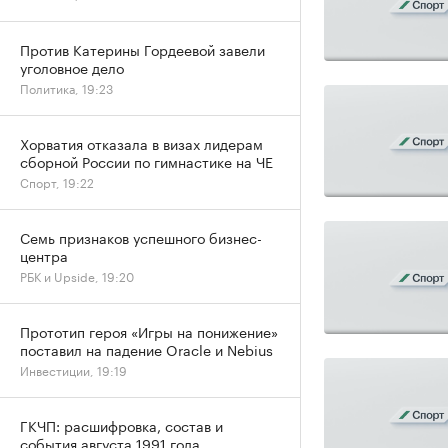
Против Катерины Гордеевой завели
уголовное дело
Политика, 19:23
Хорватия отказала в визах лидерам
сборной России по гимнастике на ЧЕ
Спорт, 19:22
Семь признаков успешного бизнес-
центра
РБК и Upside, 19:20
Прототип героя «Игры на понижение»
поставил на падение Oracle и Nebius
Инвестиции, 19:19
ГКЧП: расшифровка, состав и
события августа 1991 года