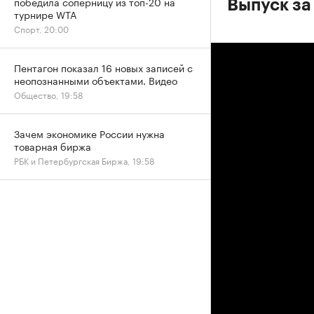
победила соперницу из топ-20 на
Выпуск за
турнире WTA
Спорт, 20:00
Пентагон показал 16 новых записей с
неопознанными объектами. Видео
Общество, 19:58
Зачем экономике России нужна
товарная биржа
РБК и Петербургская Биржа, 19:58