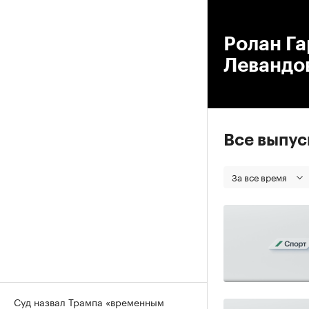
00
Ролан Га
Левандов
Все выпу
За все время
Суд назвал Трампа «временным