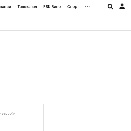
...
пании
Телеканал
РБК Вино
Спорт
ые проекты
Город
Стиль
Крипто
Спецпроекты СПб
логии и медиа
Финансы
 «Барсой»