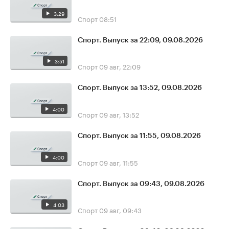
3:29
Спорт
08:51
Спорт. Выпуск за 22:09, 09.08.2026
3:51
Спорт
09 авг, 22:09
Спорт. Выпуск за 13:52, 09.08.2026
4:00
Спорт
09 авг, 13:52
Спорт. Выпуск за 11:55, 09.08.2026
4:00
Спорт
09 авг, 11:55
Спорт. Выпуск за 09:43, 09.08.2026
4:03
Спорт
09 авг, 09:43