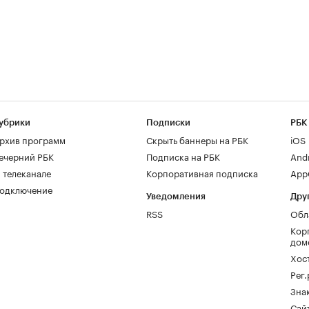
убрики
Подписки
РБК
рхив программ
Скрыть баннеры на РБК
iOS
ечерний РБК
Подписка на РБК
And
 телеканале
Корпоративная подписка
AppG
одключение
Уведомления
Дру
RSS
Обл
Кор
дом
Хос
Рег
Зна
Сайт