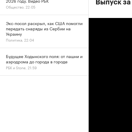
2026 году. Видео РБК
Выпуск за
Общество, 22:05
Экс-посол раскрыл, как США помогли
передать снаряды из Сербии на
Украину
Политика, 22:04
Будущее Ходынского поля: от пашни и
аэродрома до города в городе
РБК и Stone, 21:59