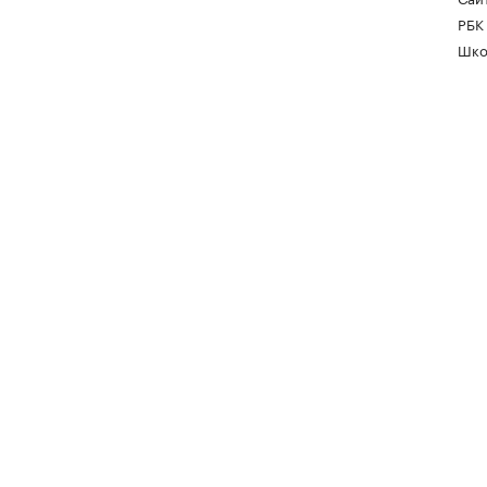
РБК
Шко