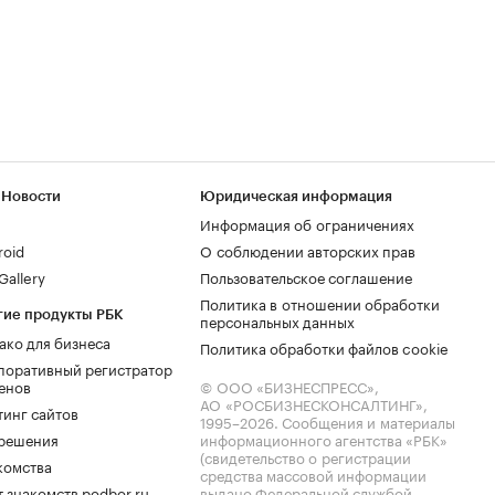
 Новости
Юридическая информация
Информация об ограничениях
roid
О соблюдении авторских прав
allery
Пользовательское соглашение
Политика в отношении обработки
гие продукты РБК
персональных данных
ако для бизнеса
Политика обработки файлов cookie
поративный регистратор
енов
© ООО «БИЗНЕСПРЕСС»,
АО «РОСБИЗНЕСКОНСАЛТИНГ»,
тинг сайтов
1995–2026
. Сообщения и материалы
.решения
информационного агентства «РБК»
(свидетельство о регистрации
комства
средства массовой информации
 знакомств podbor.ru
выдано Федеральной службой