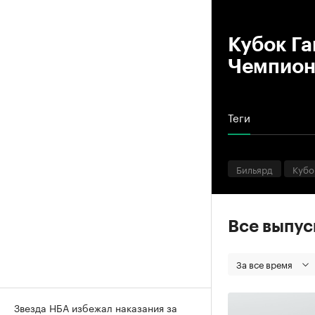
00
Кубок Га
Чемпион
Теги
Бильярд
Кубо
Все выпу
За все время
Звезда НБА избежал наказания за