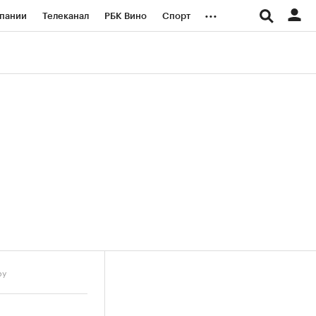
...
пании
Телеканал
РБК Вино
Спорт
ые проекты
Город
Стиль
Крипто
Спецпроекты СПб
логии и медиа
Финансы
ру