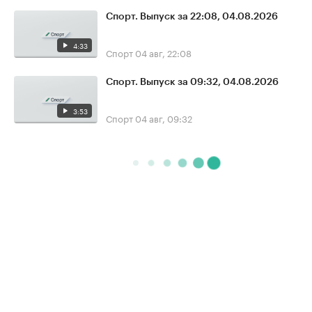
Спорт. Выпуск за 22:08, 04.08.2026
4:33
Спорт
04 авг, 22:08
Спорт. Выпуск за 09:32, 04.08.2026
3:53
Спорт
04 авг, 09:32