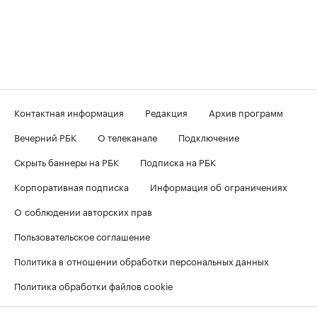
Контактная информация
Редакция
Архив программ
Вечерний РБК
О телеканале
Подключение
Скрыть баннеры на РБК
Подписка на РБК
Корпоративная подписка
Информация об ограничениях
О соблюдении авторских прав
Пользовательское соглашение
Политика в отношении обработки персональных данных
Политика обработки файлов cookie