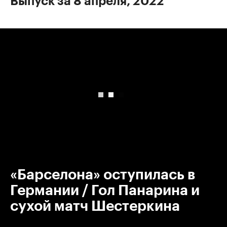
Выпуск за 8 апреля, 2022
00:00
/
00:00
«Барселона» оступилась в
Германии / Гол Панарина и
сухой матч Шестеркина