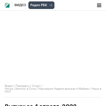
ВИДЕО
Видео
/
Передачи
/
Спорт
/
Ничья «Зенита» в Сочи / Наследник Надаля выиграл в Майами / Наши в
НХЛ