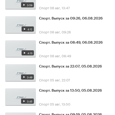
3:59
Спорт
06 авг, 13:47
Спорт. Выпуск за 09:26, 06.08.2026
4:12
Спорт
06 авг, 09:26
Спорт. Выпуск за 08:49, 06.08.2026
4:13
Спорт
06 авг, 08:49
Спорт. Выпуск за 22:07, 05.08.2026
3:49
Спорт
05 авг, 22:07
Спорт. Выпуск за 13:50, 05.08.2026
3:45
Спорт
05 авг, 13:50
Спорт. Выпуск за 09:19, 05.08.2026