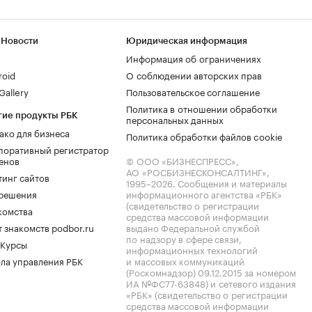
 Новости
Юридическая информация
Информация об ограничениях
roid
О соблюдении авторских прав
allery
Пользовательское соглашение
Политика в отношении обработки
гие продукты РБК
персональных данных
ако для бизнеса
Политика обработки файлов cookie
поративный регистратор
енов
© ООО «БИЗНЕСПРЕСС»,
АО «РОСБИЗНЕСКОНСАЛТИНГ»,
тинг сайтов
1995–2026
. Сообщения и материалы
.решения
информационного агентства «РБК»
(свидетельство о регистрации
комства
средства массовой информации
 знакомств podbor.ru
выдано Федеральной службой
по надзору в сфере связи,
 Курсы
информационных технологий
ла управления РБК
и массовых коммуникаций
(Роскомнадзор) 09.12.2015 за номером
ИА №ФС77-63848) и сетевого издания
«РБК» (свидетельство о регистрации
средства массовой информации