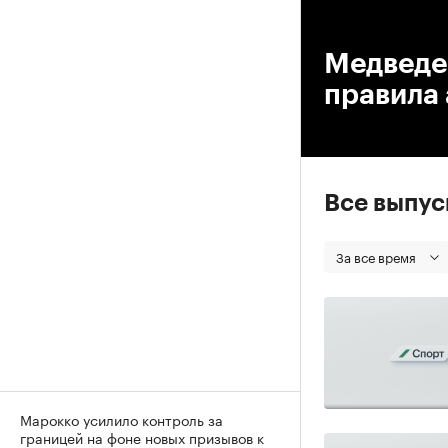
00
Медведе
правила 
Все выпу
За все время
Марокко усилило контроль за
границей на фоне новых призывов к