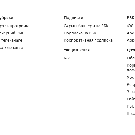
убрики
Подписки
РБК
рхив программ
Скрыть баннеры на РБК
iOS
ечерний РБК
Подписка на РБК
And
 телеканале
Корпоративная подписка
AppG
одключение
Уведомления
Дру
RSS
Обл
Кор
дом
Хос
Рег
Зна
Сайт
РБК
Шко