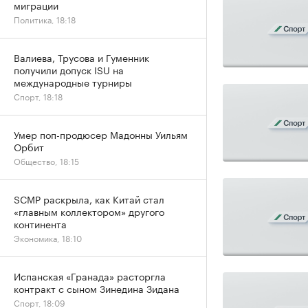
миграции
Политика, 18:18
Валиева, Трусова и Гуменник
получили допуск ISU на
международные турниры
Спорт, 18:18
Умер поп-продюсер Мадонны Уильям
Орбит
Общество, 18:15
SCMP раскрыла, как Китай стал
«главным коллектором» другого
континента
Экономика, 18:10
Испанская «Гранада» расторгла
контракт с сыном Зинедина Зидана
Спорт, 18:09