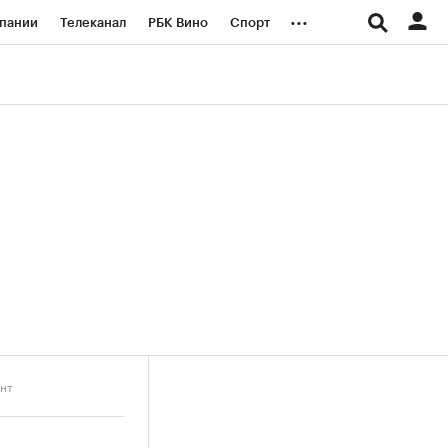
...
пании
Телеканал
РБК Вино
Спорт
ые проекты
Город
Стиль
Крипто
Спецпроекты СПб
логии и медиа
Финансы
ент