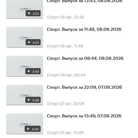
Спорт. Выпуск за 13:43, 08.08.2026
4:01
Спорт
08 авг, 13:43
Спорт. Выпуск за 11:48, 08.08.2026
4:01
Спорт
08 авг, 11:48
Спорт. Выпуск за 08:44, 08.08.2026
3:59
Спорт
08 авг, 08:44
Спорт. Выпуск за 22:09, 07.08.2026
3:36
Спорт
07 авг, 22:09
Спорт. Выпуск за 13:49, 07.08.2026
4:00
Спорт
07 авг, 13:49