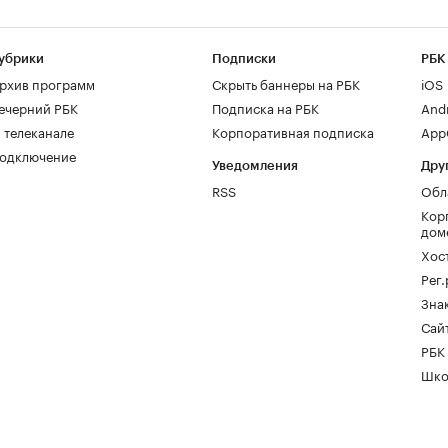
убрики
Подписки
РБК
рхив программ
Скрыть баннеры на РБК
iOS
ечерний РБК
Подписка на РБК
And
 телеканале
Корпоративная подписка
AppG
одключение
Уведомления
Дру
RSS
Обл
Кор
дом
Хос
Рег
Зна
Сайт
РБК
Шко