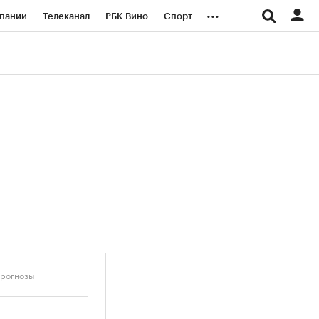
...
пании
Телеканал
РБК Вино
Спорт
ые проекты
Город
Стиль
Крипто
Спецпроекты СПб
логии и медиа
Финансы
прогнозы