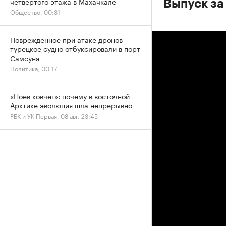
четвертого этажа в Махачкале
Выпуск за
Общество, 00:31
Поврежденное при атаке дронов
турецкое судно отбуксировали в порт
Самсуна
Политика, 00:17
«Ноев ковчег»: почему в восточной
Арктике эволюция шла непрерывно
РБК и УК Первая, 08 авг, 23:45