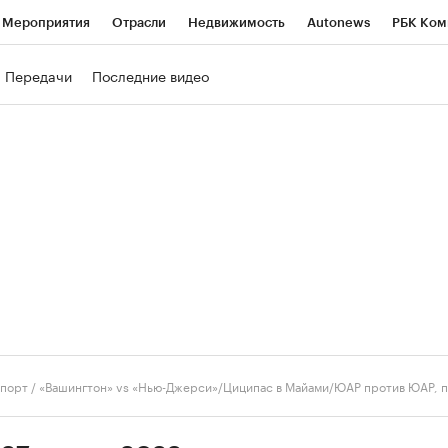
Мероприятия
Отрасли
Недвижимость
Autonews
РБК Ком
ние
РБК Курсы
РБК Life
Тренды
Визионеры
Национальн
Передачи
Последние видео
б
Исследования
Кредитные рейтинги
Франшизы
Газета
роверка контрагентов
Политика
Экономика
Бизнес
Техно
порт
/
«Вашингтон» vs «Нью-Джерси»/Циципас в Майами/ЮАР против ЮАР, 