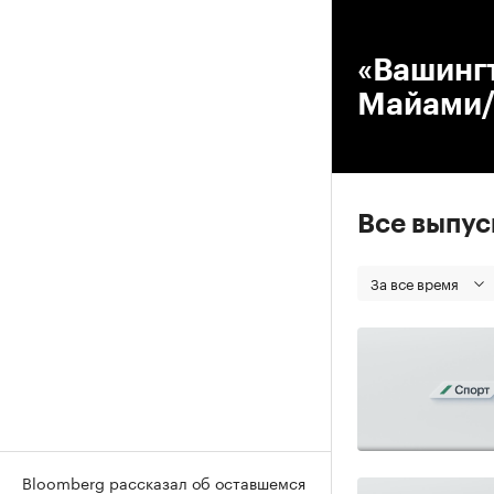
00
«Вашинг
Майами/
Все выпу
За все время
Bloomberg рассказал об оставшемся