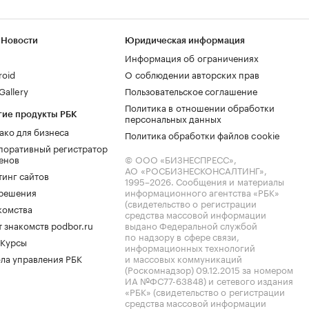
 Новости
Юридическая информация
Информация об ограничениях
roid
О соблюдении авторских прав
allery
Пользовательское соглашение
Политика в отношении обработки
гие продукты РБК
персональных данных
ако для бизнеса
Политика обработки файлов cookie
поративный регистратор
енов
© ООО «БИЗНЕСПРЕСС»,
АО «РОСБИЗНЕСКОНСАЛТИНГ»,
тинг сайтов
1995–2026
. Сообщения и материалы
.решения
информационного агентства «РБК»
(свидетельство о регистрации
комства
средства массовой информации
 знакомств podbor.ru
выдано Федеральной службой
по надзору в сфере связи,
 Курсы
информационных технологий
ла управления РБК
и массовых коммуникаций
(Роскомнадзор) 09.12.2015 за номером
ИА №ФС77-63848) и сетевого издания
«РБК» (свидетельство о регистрации
средства массовой информации