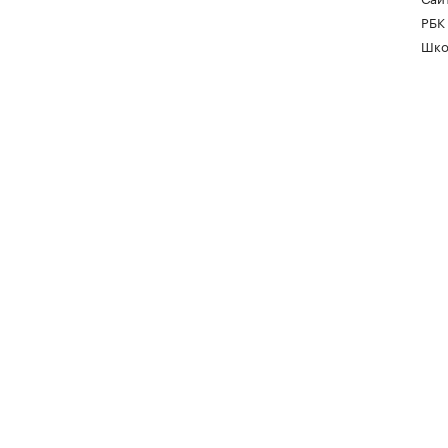
РБК
Шко