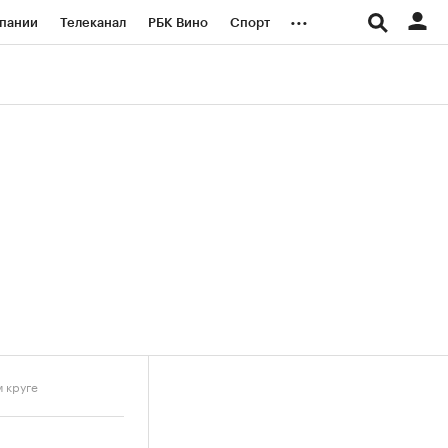
...
пании
Телеканал
РБК Вино
Спорт
ые проекты
Город
Стиль
Крипто
Спецпроекты СПб
логии и медиа
Финансы
м круге