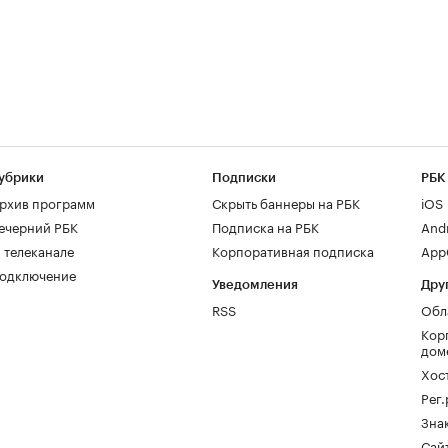
убрики
Подписки
РБК
рхив программ
Скрыть баннеры на РБК
iOS
ечерний РБК
Подписка на РБК
And
 телеканале
Корпоративная подписка
AppG
одключение
Уведомления
Дру
RSS
Обл
Кор
дом
Хос
Рег
Зна
Сайт