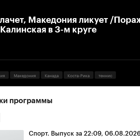
:00
/
00:00
лачет, Македония ликует /Пора
Калинская в 3-м круге
лия
Македония
Канада
Коста-Рика
теннис
ски программы
Спорт. Выпуск за 22:09, 06.08.202