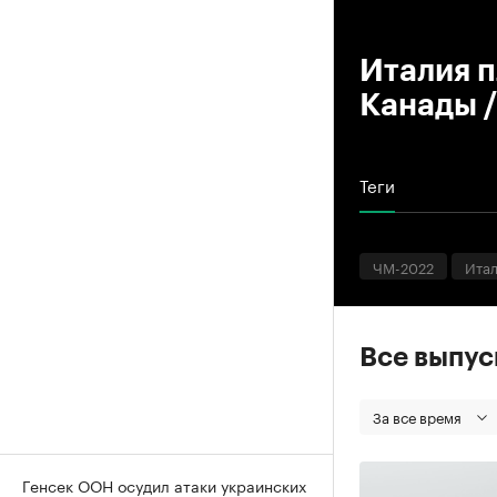
00
Италия п
Канады /
Теги
ЧМ-2022
Ита
Все выпу
За все время
Генсек ООН осудил атаки украинских