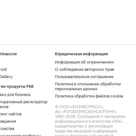
 Новости
Юридическая информация
Информация об ограничениях
roid
О соблюдении авторских прав
allery
Пользовательское соглашение
Политика в отношении обработки
гие продукты РБК
персональных данных
ако для бизнеса
Политика обработки файлов cookie
поративный регистратор
енов
© ООО «БИЗНЕСПРЕСС»,
АО «РОСБИЗНЕСКОНСАЛТИНГ»,
тинг сайтов
1995–2026
. Сообщения и материалы
.решения
информационного агентства «РБК»
(свидетельство о регистрации
комства
средства массовой информации
 знакомств podbor.ru
выдано Федеральной службой