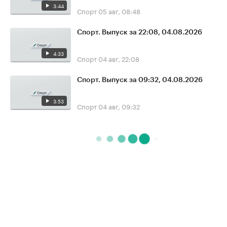
3:44
Спорт
05 авг, 08:48
Спорт. Выпуск за 22:08, 04.08.2026
4:33
Спорт
04 авг, 22:08
Спорт. Выпуск за 09:32, 04.08.2026
3:53
Спорт
04 авг, 09:32