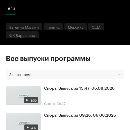
Теги
Евгений Малкин
теннис
Мексика
США
ФК Барселона
Все выпуски программы
За все время
Спорт. Выпуск за 13:47, 06.08.2026
3:59
Спорт
13:47
Спорт. Выпуск за 09:26, 06.08.2026
4:12