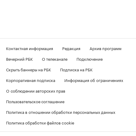
Контактная информация
Редакция
Архив программ
Вечерний РБК
О телеканале
Подключение
Скрыть баннеры на РБК
Подписка на РБК
Корпоративная подписка
Информация об ограничениях
О соблюдении авторских прав
Пользовательское соглашение
Политика в отношении обработки персональных данных
Политика обработки файлов cookie