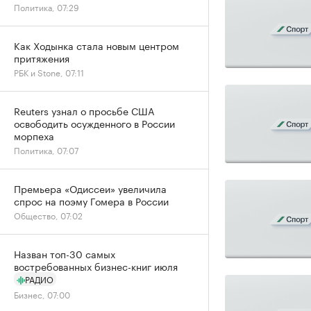
Политика, 07:29
Как Ходынка стала новым центром
притяжения
РБК и Stone, 07:11
Reuters узнал о просьбе США
освободить осужденного в России
морпеха
Политика, 07:07
Премьера «Одиссеи» увеличила
спрос на поэму Гомера в России
Общество, 07:02
Назван топ-30 самых
востребованных бизнес-книг июля
РАДИО
Бизнес, 07:00