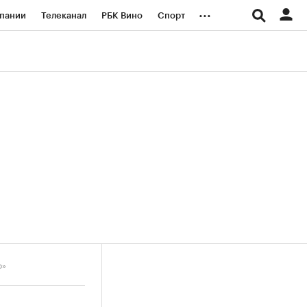
...
пании
Телеканал
РБК Вино
Спорт
ые проекты
Город
Стиль
Крипто
Спецпроекты СПб
логии и медиа
Финансы
о»