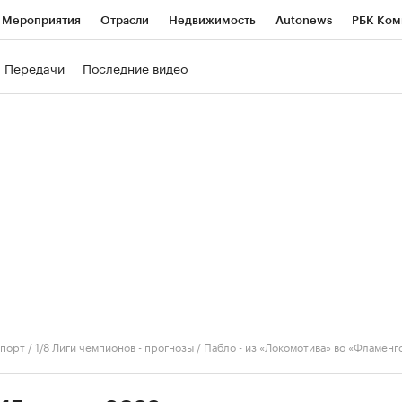
Мероприятия
Отрасли
Недвижимость
Autonews
РБК Ком
ние
РБК Курсы
РБК Life
Тренды
Визионеры
Национальн
Передачи
Последние видео
б
Исследования
Кредитные рейтинги
Франшизы
Газета
роверка контрагентов
Политика
Экономика
Бизнес
Техно
порт
/
1/8 Лиги чемпионов - прогнозы / Пабло - из «Локомотива» во «Фламенг