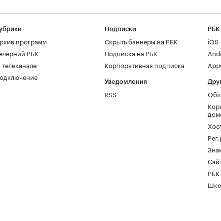
убрики
Подписки
РБК
рхив программ
Скрыть баннеры на РБК
iOS
ечерний РБК
Подписка на РБК
And
 телеканале
Корпоративная подписка
AppG
одключение
Уведомления
Дру
RSS
Обл
Кор
дом
Хос
Рег
Зна
Сайт
РБК
Шко