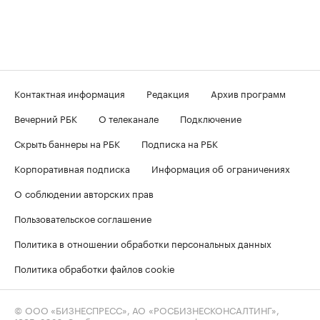
Контактная информация
Редакция
Архив программ
Вечерний РБК
О телеканале
Подключение
Скрыть баннеры на РБК
Подписка на РБК
Корпоративная подписка
Информация об ограничениях
О соблюдении авторских прав
Пользовательское соглашение
Политика в отношении обработки персональных данных
Политика обработки файлов cookie
© ООО «БИЗНЕСПРЕСС», АО «РОСБИЗНЕСКОНСАЛТИНГ»,