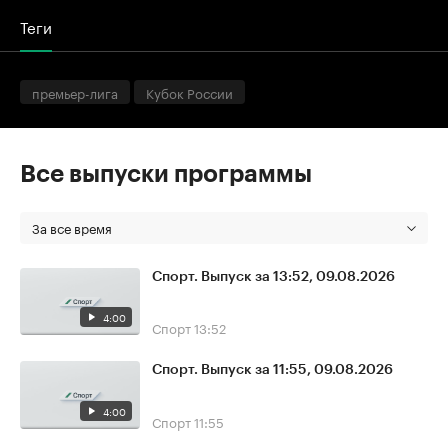
Теги
премьер-лига
Кубок России
Все выпуски программы
За все время
Спорт. Выпуск за 13:52, 09.08.2026
4:00
Спорт
13:52
Спорт. Выпуск за 11:55, 09.08.2026
4:00
Спорт
11:55